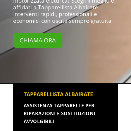
motorizzata elettrica? Scegli il meglio e
affidati a Tapparellista Albairate.
Interventi rapidi, professionali e
economici con uscita sempre gratuita
CHIAMA ORA
TAPPARELLISTA ALBAIRATE
ASSISTENZA TAPPARELLE PER
RIPARAZIONI E SOSTITUZIONI
AVVOLGIBILI