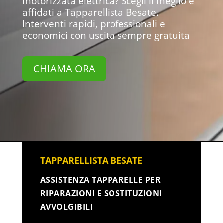
motorizzata elettrica? Scegli il meglio e
affidati a Tapparellista Besate.
Interventi rapidi, professionali e
economici con uscita sempre gratuita
CHIAMA ORA
TAPPARELLISTA BESATE
ASSISTENZA TAPPARELLE PER
RIPARAZIONI E SOSTITUZIONI
AVVOLGIBILI