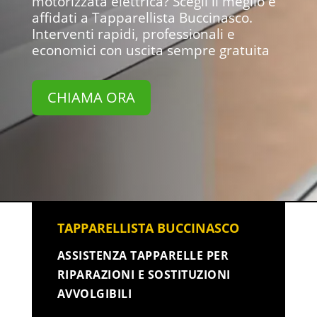
motorizzata elettrica? Scegli il meglio e
affidati a Tapparellista Buccinasco.
Interventi rapidi, professionali e
economici con uscita sempre gratuita
CHIAMA ORA
TAPPARELLISTA BUCCINASCO
ASSISTENZA TAPPARELLE PER
RIPARAZIONI E SOSTITUZIONI
AVVOLGIBILI