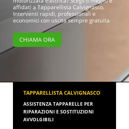
motorizzata elettrica? Scegli il meglio e
affidati a Tapparellista Calvignasco.
Interventi rapidi, professionali e
economici con uscita sempre gratuita
CHIAMA ORA
TAPPARELLISTA CALVIGNASCO
ASSISTENZA TAPPARELLE PER
RIPARAZIONI E SOSTITUZIONI
AVVOLGIBILI