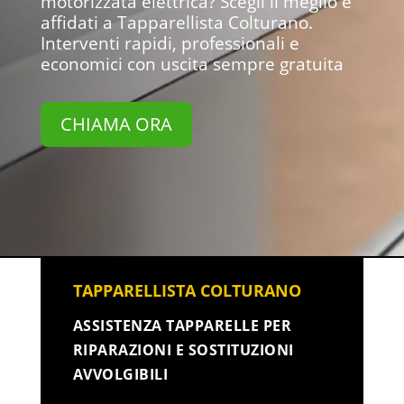
motorizzata elettrica? Scegli il meglio e
affidati a Tapparellista Colturano.
Interventi rapidi, professionali e
economici con uscita sempre gratuita
CHIAMA ORA
TAPPARELLISTA COLTURANO
ASSISTENZA TAPPARELLE PER
RIPARAZIONI E SOSTITUZIONI
AVVOLGIBILI