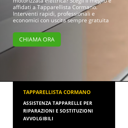
motorizzata elettrica? Scegli il meglio e
affidati a Tapparellista Cormano.
Interventi rapidi, professionali e
economici con uscita sempre gratuita
CHIAMA ORA
TAPPARELLISTA CORMANO
ASSISTENZA TAPPARELLE PER
RIPARAZIONI E SOSTITUZIONI
AVVOLGIBILI