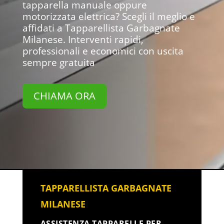
tapparella manuale oppure
motorizzata elettrica? Scegli il meglio e
affidati a Tapparellista Garbagnate
Milanese. Interventi rapidi,
professionali e economici con uscita
sempre gratuita
CHIAMA ORA
TAPPARELLISTA GARBAGNATE
MILANESE
ASSISTENZA TAPPARELLE PER