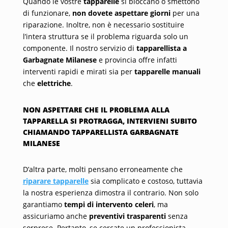
Quando le vostre
tapparelle
si bloccano o smettono
di funzionare,
non dovete aspettare giorni
per una
riparazione. Inoltre, non è necessario sostituire
l’intera struttura se il problema riguarda solo un
componente. Il nostro servizio di
tapparellista a
Garbagnate Milanese
e provincia offre infatti
interventi rapidi e mirati sia per
tapparelle manuali
che
elettriche
.
NON ASPETTARE CHE IL PROBLEMA ALLA
TAPPARELLA SI PROTRAGGA, INTERVIENI SUBITO
CHIAMANDO TAPPARELLISTA GARBAGNATE
MILANESE
D’altra parte, molti pensano erroneamente che
riparare tapparelle
sia complicato e costoso, tuttavia
la nostra esperienza dimostra il contrario. Non solo
garantiamo
tempi di intervento celeri
, ma
assicuriamo anche
preventivi trasparenti
senza
sorprese. Pertanto, se cercate un professionista