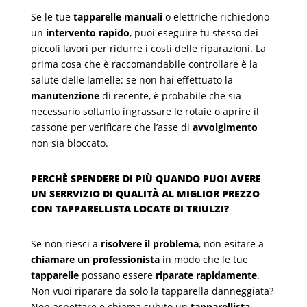
Se le tue
tapparelle manuali
o elettriche richiedono
un
intervento rapido
, puoi eseguire tu stesso dei
piccoli lavori per ridurre i costi delle riparazioni. La
prima cosa che è raccomandabile controllare è la
salute delle lamelle: se non hai effettuato la
manutenzione
di recente, è probabile che sia
necessario soltanto ingrassare le rotaie o aprire il
cassone per verificare che l’asse di
avvolgimento
non sia bloccato.
PERCHÈ SPENDERE DI PIÙ QUANDO PUOI AVERE
UN SERRVIZIO DI QUALITÀ AL MIGLIOR PREZZO
CON TAPPARELLISTA LOCATE DI TRIULZI?
Se non riesci a
risolvere il problema
, non esitare a
chiamare un professionista
in modo che le tue
tapparelle
possano essere
riparate rapidamente
.
Non vuoi riparare da solo la tapparella danneggiata?
Non aspettare e chiama subito un
tapparellista