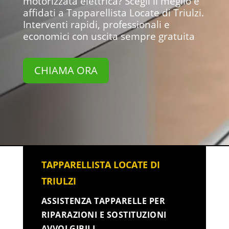
motorizzata elettrica? Scegli il meglio e
affidati a Tapparellista Locate di Triulzi.
Interventi rapidi, professionali e
economici con uscita sempre gratuita
CHIAMA ORA
TAPPARELLISTA LOCATE DI
TRIULZI
ASSISTENZA TAPPARELLE PER
RIPARAZIONI E SOSTITUZIONI
AVVOLGIBILI