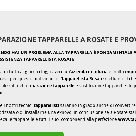
PARAZIONE TAPPARELLE A ROSATE E PRO
NDO HAI UN PROBLEMA ALLA TAPPARELLA È FONDAMENTALE AF
ASSISTENZA TAPPARELLISTA ROSATE
a di tutto al giorno d’oggi avere un’
azienda di fiducia
è molto
impo
rese per questo motivo noi di
Tapparellista Rosate
mettiamo il cli
ializzati nella r
iparazione tapparelle
e sostituzione tapparelle di
no
.
ne i nostri tecnici
tapparellisti
saranno in grado anche di convertire 
rizzata o di installarne una exnovo. In conclusione se a Rosate sta
sca le tapparelle e tutti i suoi componenti alla perfezione
www.tap