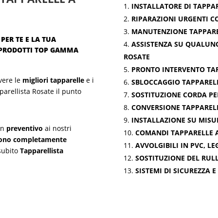
INSTALLATORE DI TAPPA
RIPARAZIONI URGENTI C
MANUTENZIONE TAPPAREL
PER TE E LA TUA
ASSISTENZA SU QUALUNQ
 PRODOTTI TOP GAMMA
ROSATE
PRONTO INTERVENTO TA
vere le
migliori tapparelle
e i
SBLOCCAGGIO TAPPAREL
parellista Rosate il punto
SOSTITUZIONE CORDA P
CONVERSIONE TAPPARELL
INSTALLAZIONE SU MISU
 un
preventivo
ai nostri
COMANDI TAPPARELLE 
 sono completamente
AVVOLGIBILI IN PVC, L
 subito
Tapparellista
SOSTITUZIONE DEL RULL
SISTEMI DI SICUREZZA 