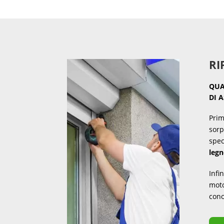
RI
QUA
DI 
Prim
sorp
spec
leg
Infi
moto
cono