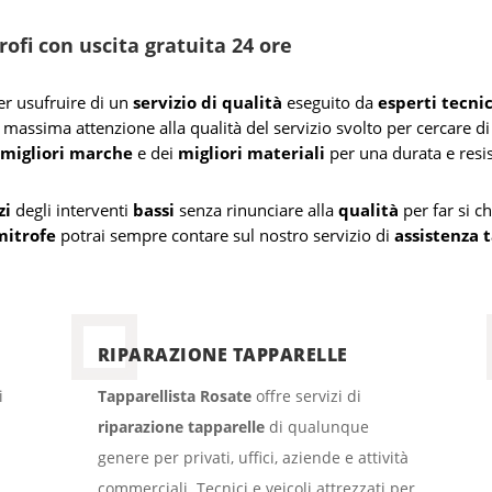
ofi con uscita gratuita 24 ore
er usufruire di un
servizio di qualità
eseguito da
esperti tecnic
 massima attenzione alla qualità del servizio svolto per cercare di o
e
migliori marche
e dei
migliori materiali
per una durata e resi
zi
degli interventi
bassi
senza rinunciare alla
qualità
per far si ch
mitrofe
potrai sempre contare sul nostro servizio di
assistenza 
RIPARAZIONE TAPPARELLE
i
Tapparellista Rosate
offre servizi di
riparazione tapparelle
di qualunque
genere per privati, uffici, aziende e attività
commerciali. Tecnici e veicoli attrezzati per