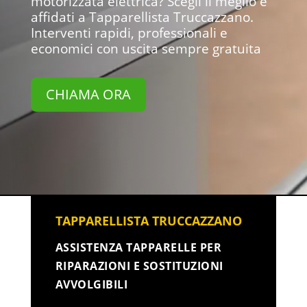
motorizzata elettrica? Scegli il meglio e
affidati a Tapparellista Truccazzano.
Interventi rapidi, professionali e
economici con uscita sempre gratuita
CHIAMA ORA
TAPPARELLISTA TRUCCAZZANO
ASSISTENZA TAPPARELLE PER
RIPARAZIONI E SOSTITUZIONI
AVVOLGIBILI