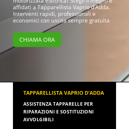
motorizzata elettrica? Scegli il meglio e
affidati a Tapparellista Vaprio d’Adda.
Interventi rapidi, professionali e
economici con uscita sempre gratuita
CHIAMA ORA
TAPPARELLISTA VAPRIO D’ADDA
ASSISTENZA TAPPARELLE PER
RIPARAZIONI E SOSTITUZIONI
AVVOLGIBILI